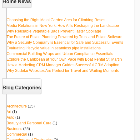
Home News
Choosing the Right Metal Garden Arch for Climbing Roses
Media Relations in New York: How AI Is Reshaping the Landscape
Why Reusable Vegetable Bags Prevent Faster Spoilage
The Future of Estate Planning Powered by Trust and Estate Software
Why a Security Company Is Essential for Safe and Successful Events
Evaluating lifecycle value in seamless pipe installations
Commercial Building Wraps and Urban Compliance Essentials
Explore the Caribbean at Your Own Pace with Boat Rental St. Martin
How a Marketing CRM Manager Guides Successful CRM Adoption
Why Sudoku Websites Are Perfect for Travel and Waiting Moments
Blog Categories
Architecture
(15)
Art
(1)
Auto
(1)
Beauty and Personal Care
(1)
Business
(25)
Commercial
(1)