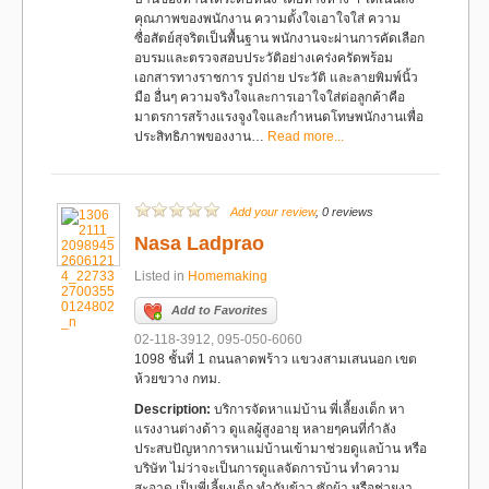
คุณภาพของพนักงาน ความตั้งใจเอาใจใส่ ความ
ซื่อสัตย์สุจริตเป็นพื้นฐาน พนักงานจะผ่านการคัดเลือก
อบรมและตรวจสอบประวัติอย่างเคร่งครัดพร้อม
เอกสารทางราชการ รูปถ่าย ประวัติ และลายพิมพ์นิ้ว
มือ อื่นๆ ความจริงใจและการเอาใจใส่ต่อลูกค้าคือ
มาตรการสร้างแรงจูงใจและกำหนดโทษพนักงานเพื่อ
ประสิทธิภาพของงาน…
Read more...
Add your review
, 0 reviews
Nasa Ladprao
Listed in
Homemaking
Add to Favorites
02-118-3912, 095-050-6060
1098 ชั้นที่ 1 ถนนลาดพร้าว แขวงสามเสนนอก เขต
ห้วยขวาง กทม.
Description:
บริการจัดหาแม่บ้าน พี่เลี้ยงเด็ก หา
แรงงานต่างด้าว ดูแลผู้สูงอายุ หลายๆคนที่กำลัง
ประสบปัญหาการหาแม่บ้านเข้ามาช่วยดูแลบ้าน หรือ
บริษัท ไม่ว่าจะเป็นการดูแลจัดการบ้าน ทำความ
สะอาด เป็นพี่เลี้ยงเด็ก ทำกับข้าว ซักผ้า หรือช่วยงา