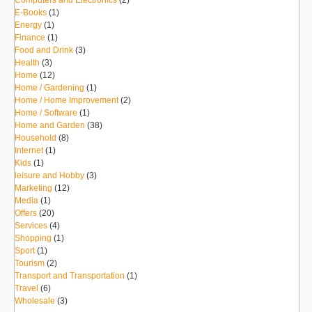
Computers and Electronics
(2)
E-Books
(1)
Energy
(1)
Finance
(1)
Food and Drink
(3)
Health
(3)
Home
(12)
Home / Gardening
(1)
Home / Home Improvement
(2)
Home / Software
(1)
Home and Garden
(38)
Household
(8)
Internet
(1)
Kids
(1)
leisure and Hobby
(3)
Marketing
(12)
Media
(1)
Offers
(20)
Services
(4)
Shopping
(1)
Sport
(1)
Tourism
(2)
Transport and Transportation
(1)
Travel
(6)
Wholesale
(3)