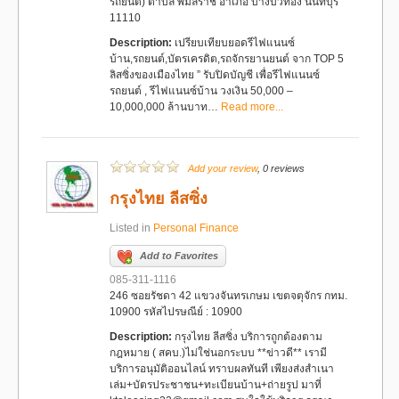
รถยนต์) ตำบล พิมลราช อำเภอ บางบัวทอง นนทบุรี
11110
Description:
เปรียบเทียบยอดรีไฟแนนซ์
บ้าน,รถยนต์,บัตรเครดิต,รถจักรยานยนต์ จาก TOP 5
ลิสซิ่งของเมืองไทย ” รับปิดบัญชี เพื่อรีไฟแนนซ์
รถยนต์ , รีไฟแนนซ์บ้าน วงเงิน 50,000 –
10,000,000 ล้านบาท…
Read more...
Add your review
, 0 reviews
กรุงไทย ลีสซิ่ง
Listed in
Personal Finance
Add to Favorites
085-311-1116
246 ซอยรัชดา 42 แขวงจันทรเกษม เขตจตุจักร กทม.
10900 รหัสไปรษณีย์ : 10900
Description:
กรุงไทย ลีสซิ่ง บริการถูกต้องตาม
กฎหมาย ( สคบ.)ไม่ใช่นอกระบบ **ข่าวดี** เรามี
บริการอนุมัติออนไลน์ ทราบผลทันที เพียงส่งสำเนา
เล่ม+บัตรประชาชน+ทะเบียนบ้าน+ถ่ายรูป มาที่