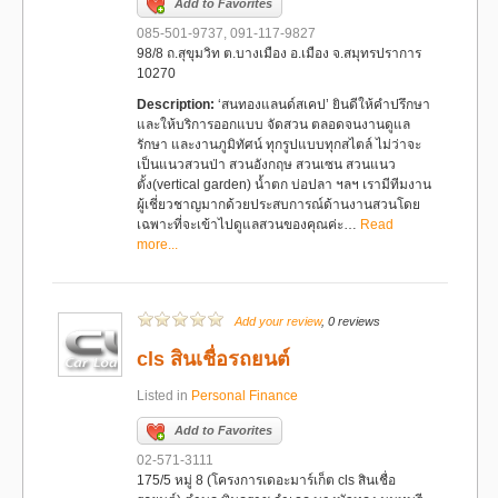
Add to Favorites
085-501-9737, 091-117-9827
98/8 ถ.สุขุมวิท ต.บางเมือง อ.เมือง จ.สมุทรปราการ
10270
Description:
‘สนทองแลนด์สเคป’ ยินดีให้คำปรึกษา
และให้บริการออกแบบ จัดสวน ตลอดจนงานดูแล
รักษา และงานภูมิทัศน์ ทุกรูปแบบทุกสไตล์ ไม่ว่าจะ
เป็นแนวสวนป่า สวนอังกฤษ สวนเซน สวนแนว
ตั้ง(vertical garden) น้ำตก บ่อปลา ฯลฯ เรามีทีมงาน
ผู้เชี่ยวชาญมากด้วยประสบการณ์ด้านงานสวนโดย
เฉพาะที่จะเข้าไปดูแลสวนของคุณค่ะ…
Read
more...
Add your review
, 0 reviews
cls สินเชื่อรถยนต์
Listed in
Personal Finance
Add to Favorites
02-571-3111
175/5 หมู่ 8 (โครงการเดอะมาร์เก็ต cls สินเชื่อ