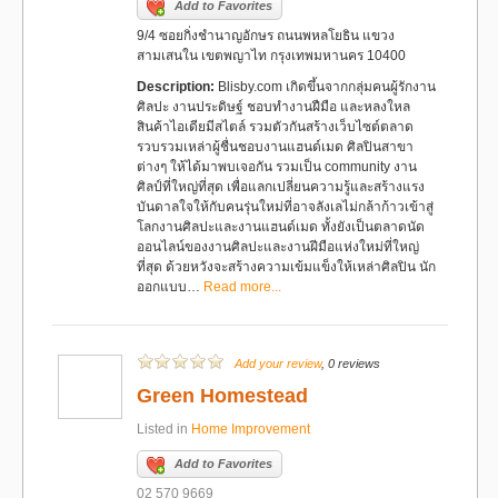
Add to Favorites
9/4 ซอยกิ่งชำนาญอักษร ถนนพหลโยธิน แขวง
สามเสนใน เขตพญาไท กรุงเทพมหานคร 10400
Description:
Blisby.com เกิดขึ้นจากกลุ่มคนผู้รักงาน
ศิลปะ งานประดิษฐ์ ชอบทำงานฝืมือ และหลงใหล
สินค้าไอเดียมีสไตล์ รวมตัวกันสร้างเว็บไซต์ตลาด
รวบรวมเหล่าผู้ชื่นชอบงานแฮนด์เมด ศิลปินสาขา
ต่างๆ ให้ได้มาพบเจอกัน รวมเป็น community งาน
ศิลป์ที่ใหญ่ที่สุด เพื่อแลกเปลี่ยนความรู้และสร้างแรง
บันดาลใจให้กับคนรุ่นใหม่ที่อาจลังเลไม่กล้าก้าวเข้าสู่
โลกงานศิลปะและงานแฮนด์เมด ทั้งยังเป็นตลาดนัด
ออนไลน์ของงานศิลปะและงานฝีมือแห่งใหม่ที่ใหญ่
ที่สุด ด้วยหวังจะสร้างความเข้มแข็งให้เหล่าศิลปิน นัก
ออกแบบ…
Read more...
Add your review
, 0 reviews
Green Homestead
Listed in
Home Improvement
Add to Favorites
02 570 9669