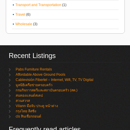
Transport and Transportation
(1)
Travel
(6)
Wholesale
(3)
Recent Listings
Pabs Furniture Rentals
Affordable Above Ground Pools
Cablevisión Fibertel – Internet, Wifi, TV, TV Digital
มูลนิธิเครือข่ายครอบครัว
กรมกิจการสตรีและสถาบันครอบครัว (สค.)
สนทองแลนด์สเคป
สวนสวรส
Vilann มือจับ ประตู หน้าต่าง
กรุงไทย ลีสซิ่ง
cls สินเชื่อรถยนต์
Frequently read articles