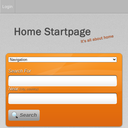
Login
Search For
Near
(city, country)
Search