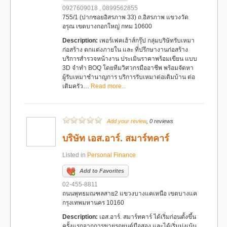
0927609018 , 0899562855
755/1 (ปากซอยอิสรภาพ 33) ถ.อิสรภาพ แขวงวัด
อรุณ เขตบางกอกใหญ่ กทม 10600
Description:
เพอร์เฟคเฮ้าส์กรุ๊ป กลุ่มบริษัทรับเหมา
ก่อสร้าง ตกแต่งภายใน และ ที่่ปรึกษางานก่อสร้าง
บริการสำรวจหน้างาน ประเมินราคาพร้อมเขียน แบบ
3D จำทำ BOQ โดยทีมวิศวกรมืออาชีพ พร้อมจัดหา
ผู้รับเหมาชำนาญการ บริการรับเหมาต่อเติมบ้าน ต่อ
เติมครัว…
Read more...
Add your review
, 0 reviews
บริษัท เอส.อาร์. สมาร์ทคาร์
Listed in
Personal Finance
Add to Favorites
02-455-8811
ถนนพุทธมณฑลสาย2 แขวงบางแคเหนือ เขตบางแค
กรุงเทพมหานคร 10160
Description:
เอส.อาร์. สมาร์ทคาร์ ได้เริ่มก่อนตั้งขึ้น
ครั้งแรกจากการขายรถยนต์มือสอง และได้เริ่มมุ่งเน้น