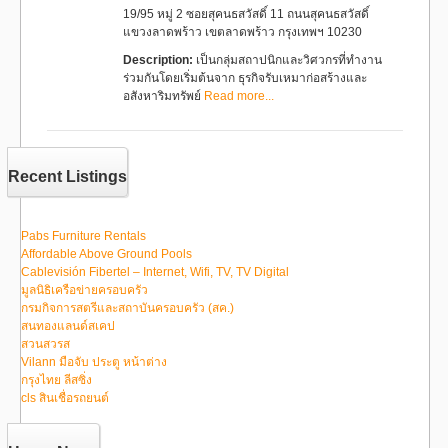
19/95 หมู่ 2 ซอยสุคนธสวัสดิ์ 11 ถนนสุคนธสวัสดิ์
แขวงลาดพร้าว เขตลาดพร้าว กรุงเทพฯ 10230
Description:
เป็นกลุ่มสถาปนิกและวิศวกรที่ทำงาน
ร่วมกันโดยเริ่มต้นจาก ธุรกิจรับเหมาก่อสร้างและ
อสังหาริมทรัพย์
Read more...
Recent Listings
Pabs Furniture Rentals
Affordable Above Ground Pools
Cablevisión Fibertel – Internet, Wifi, TV, TV Digital
มูลนิธิเครือข่ายครอบครัว
กรมกิจการสตรีและสถาบันครอบครัว (สค.)
สนทองแลนด์สเคป
สวนสวรส
Vilann มือจับ ประตู หน้าต่าง
กรุงไทย ลีสซิ่ง
cls สินเชื่อรถยนต์